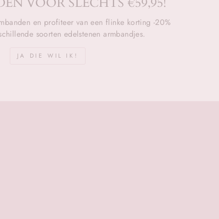
EN VOOR SLECHTS €59,95!
mbanden en profiteer van een flinke korting -20%
rschillende soorten edelstenen armbandjes.
JA DIE WIL IK!