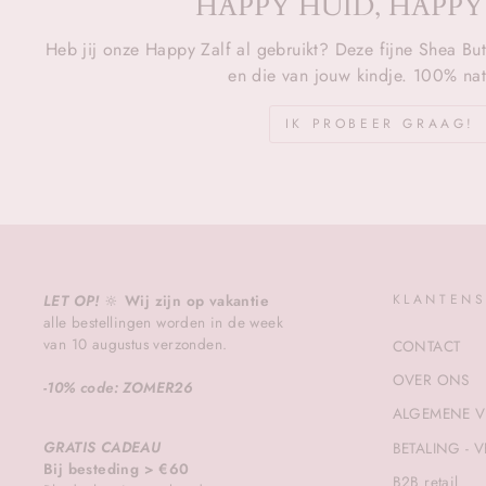
HAPPY HUID, HAPPY
Heb jij onze Happy Zalf al gebruikt? Deze fijne Shea But
en die van jouw kindje. 100% natu
IK PROBEER GRAAG!
LET OP!
🔆
Wij zijn op vakantie
KLANTENS
alle bestellingen worden in de week
van 10 augustus verzonden.
CONTACT
OVER ONS
-10% code: ZOMER26
ALGEMENE 
GRATIS CADEAU
BETALING - 
Bij besteding > €60
B2B retail