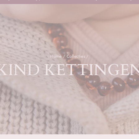
Pauze
slideshow
Home
/
Collecties
/
KIND KETTINGE