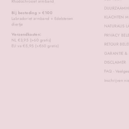
Rhodochrosiet armband
DUURZAAMH
Bij besteding > €100
KLACHTEN M
Labradoriet armband + Edelstenen
diertje
NATURALIS L
Verzendkosten:
PRIVACY BEL
NL €3,95 (>60 gratis)
RETOUR BELE
EU va €5,95 (>€60 gratis)
GARANTIE &
DISCLAIMER
FAQ - Veelges
Inschrijven ni