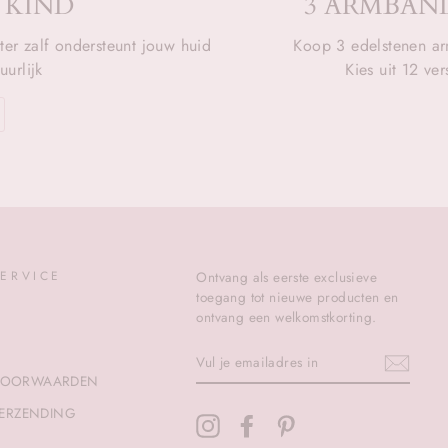
 KIND
3 ARMBAND
ter zalf ondersteunt jouw huid
Koop 3 edelstenen ar
urlijk
Kies uit 12 ve
ERVICE
Ontvang als eerste exclusieve
toegang tot nieuwe producten en
ontvang een welkomstkorting.
VUL
JE
VOORWAARDEN
EMAILADRES
IN
VERZENDING
Instagram
Facebook
Pinterest