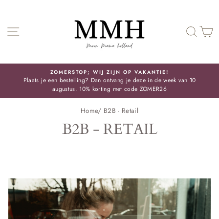
Skip
SITE NAVIGATIE
ZOE
ZOMERSTOP; WIJ ZIJN OP VAKANTIE!
Plaats je een bestelling? Dan ontvang je deze in de week van 10
Pauze
augustus. 10% korting met code ZOMER26
slideshow
Home
/
B2B - Retail
B2B - RETAIL