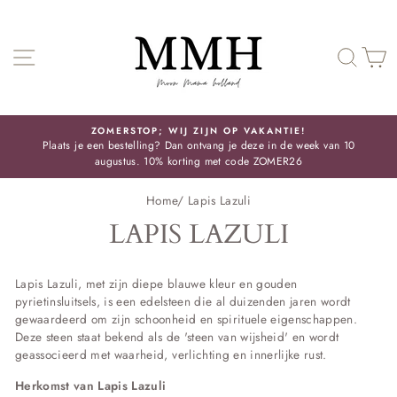
Skip
SITE NAVIGATIE
ZOE
ZOMERSTOP; WIJ ZIJN OP VAKANTIE!
Plaats je een bestelling? Dan ontvang je deze in de week van 10
Pauze
augustus. 10% korting met code ZOMER26
slideshow
Home
/
Lapis Lazuli
LAPIS LAZULI
Lapis Lazuli, met zijn diepe blauwe kleur en gouden
pyrietinsluitsels, is een edelsteen die al duizenden jaren wordt
gewaardeerd om zijn schoonheid en spirituele eigenschappen.
Deze steen staat bekend als de 'steen van wijsheid' en wordt
geassocieerd met waarheid, verlichting en innerlijke rust.
Herkomst van Lapis Lazuli