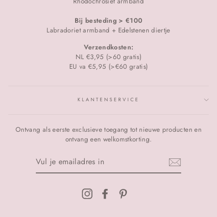
Rhodochrosiet armband
Bij besteding > €100
Labradoriet armband + Edelstenen diertje
Verzendkosten:
NL €3,95 (>60 gratis)
EU va €5,95 (>€60 gratis)
KLANTENSERVICE
Ontvang als eerste exclusieve toegang tot nieuwe producten en
ontvang een welkomstkorting.
VUL
JE
EMAILADRES
IN
Instagram
Facebook
Pinterest
WIJ ZIJN OP VAKANTIE 🔆