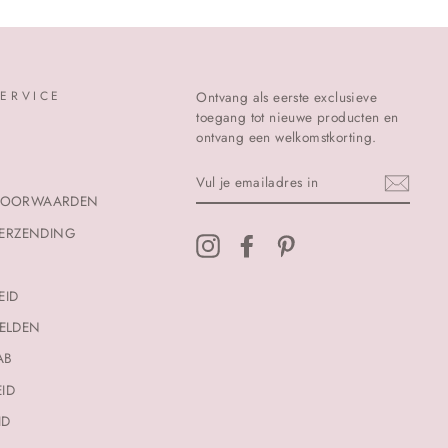
ERVICE
Ontvang als eerste exclusieve
toegang tot nieuwe producten en
ontvang een welkomstkorting.
VUL
JE
VOORWAARDEN
EMAILADRES
IN
VERZENDING
Instagram
Facebook
Pinterest
EID
ELDEN
AB
EID
ID