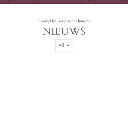
Pauze
slideshow
Home
/
Nieuws
/
zonnehanger
NIEUWS