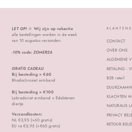
LET OP!
🔆
Wij zijn op vakantie
KLANTENS
alle bestellingen worden in de week
van 10 augustus verzonden.
CONTACT
OVER ONS
-10% code: ZOMER26
ALGEMENE 
GRATIS CADEAU
BETALING - 
Bij besteding > €60
B2B retail
Rhodochrosiet armband
DUURZAAMH
Bij besteding > €100
KLACHTEN M
Labradoriet armband + Edelstenen
diertje
NATURALIS L
Verzendkosten:
PRIVACY BEL
NL €3,95 (>60 gratis)
RETOUR BELE
EU va €5,95 (>€60 gratis)