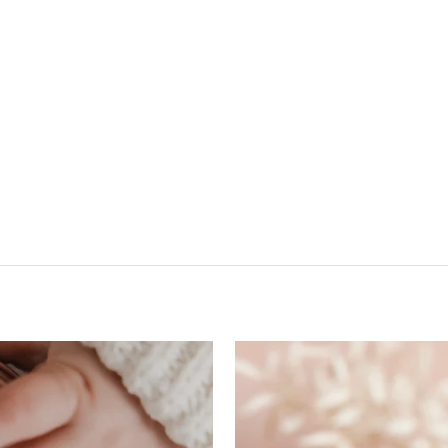
WIJ ZIJN OP VAKANTIE 🔆
Plaats je een bestelling?
Dan wordt deze in de week van 10 augustus verzonden!
-10% korting code: ZOMER26