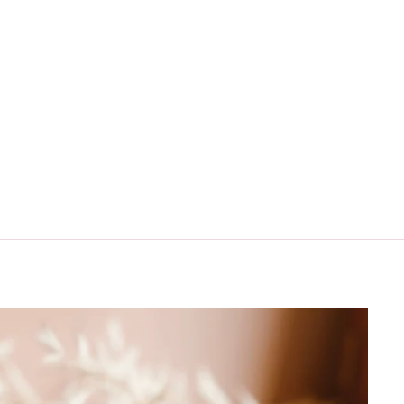
"Sluiten
(esc)"