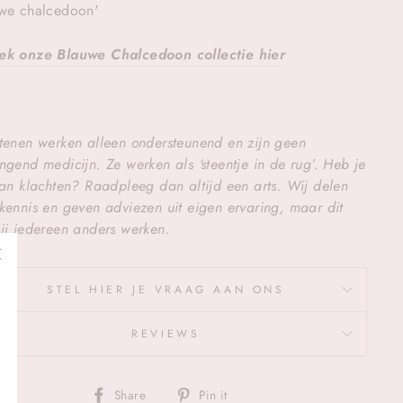
we chalcedoon'
ek onze Blauwe Chalcedoon collectie hier
tenen werken alleen ondersteunend en zijn geen
ngend medicijn. Ze werken als ‘steentje in de rug’. Heb je
van klachten? Raadpleeg dan altijd een arts. Wij delen
kennis en geven adviezen uit eigen ervaring, maar dit
ij iedereen anders werken.
"Sluiten
STEL HIER JE VRAAG AAN ONS
(esc)"
REVIEWS
Deel
Pin
Share
Pin it