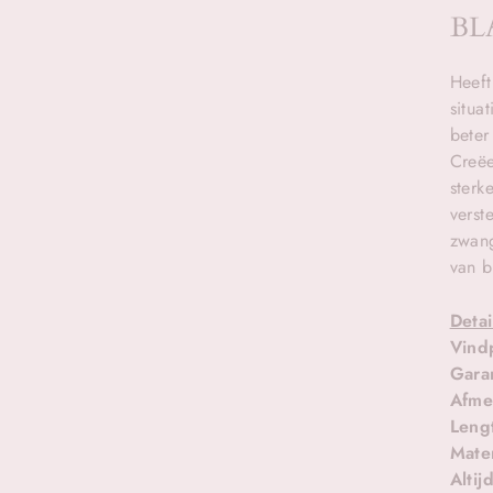
BL
Heeft
situa
beter
Creëe
sterk
verst
zwang
van b
Detai
Vind
Gara
Afme
Leng
Mater
Altij