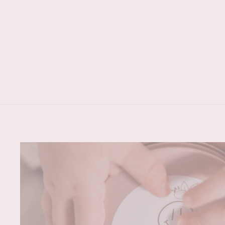
BLAUWE CHALCEDOON
KETTING
MOONMAMAHOLLAND
€39,95