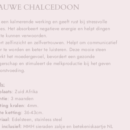
AUWE CHALCEDOON
 een kalmerende werking en geeft rust bij stressvolle
ties. Het absorbeert negatieve energie en helpt dingen
 te kunnen verwoorden.
rt zelfinzicht en zelfvertrouwen. Helpt om communicatief
er te worden en beter te luisteren.
Deze mooie steen
erkt het moedergevoel, bevordert een gezonde
erschap en stimuleert de melkproductie bij het geven
orstvoeding.
ls:
plaats
: Zuid Afrika
ntie
: 3 maanden
ting kralen
: 4mm.
te ketting
: 36-43cm.
iaal
: Edelsteen, stainless steel
d inclusief:
MMH sieraden zakje en betekeniskaartje NL