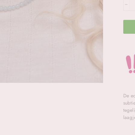
−
De ed
subti
tegel
laagj