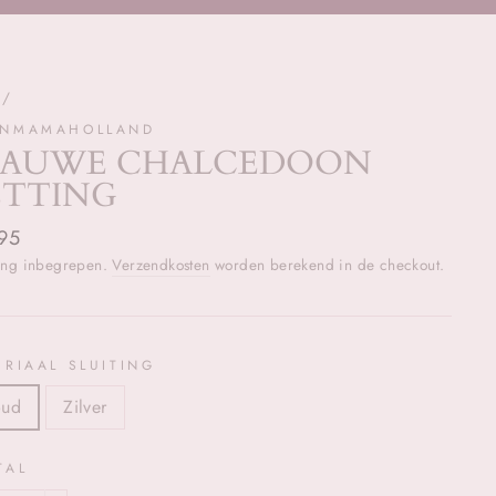
/
NMAMAHOLLAND
LAUWE CHALCEDOON
ETTING
ale
95
ting inbegrepen.
Verzendkosten
worden berekend in de checkout.
ERIAAL SLUITING
ud
Zilver
TAL