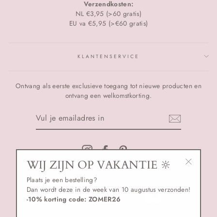
Verzendkosten:
NL €3,95 (>60 gratis)
EU va €5,95 (>€60 gratis)
KLANTENSERVICE
Ontvang als eerste exclusieve toegang tot nieuwe producten en
ontvang een welkomstkorting.
VUL
JE
EMAILADRES
IN
Instagram
Facebook
Pinterest
WIJ ZIJN OP VAKANTIE 🔆
"Sluiten
VALUTA
EUR €
Plaats je een bestelling?
(esc)"
Dan wordt deze in de week van 10 augustus verzonden!
-10% korting code: ZOMER26