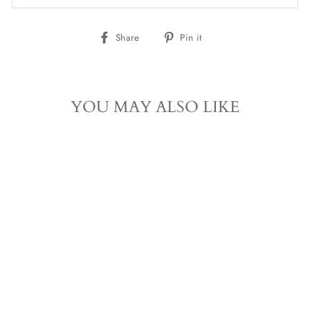
Deel
Pin
Share
Pin it
op
op
Facebook
Pinterest
YOU MAY ALSO LIKE
Uitverkocht
BARNSTEEN
KETTING | 32 CM
MOONMAMAHOLLAND
van €17,95