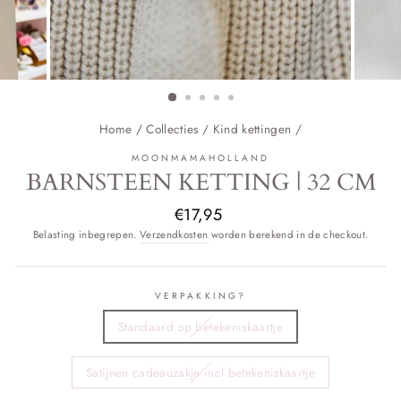
Home
/
Collecties
/
Kind kettingen
/
MOONMAMAHOLLAND
BARNSTEEN KETTING | 32 CM
Normale
€17,95
prijs
Belasting inbegrepen.
Verzendkosten
worden berekend in de checkout.
VERPAKKING?
Standaard op betekeniskaartje
Satijnen cadeauzakje incl betekeniskaartje