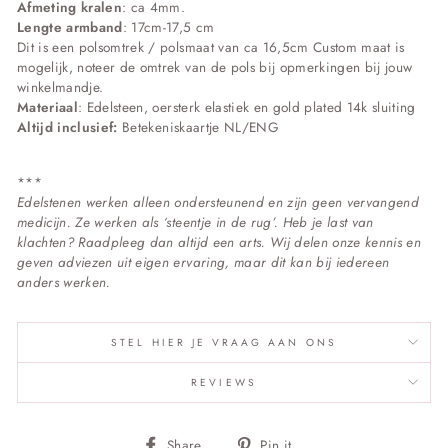
Afmeting kralen
: ca 4mm.
Lengte armband
: 17cm-17,5 cm
Dit is een polsomtrek / polsmaat van ca 16,5cm Custom maat is
mogelijk, noteer de omtrek van de pols bij opmerkingen bij jouw
winkelmandje.
Materiaal
: Edelsteen, oersterk elastiek en gold plated 14k sluiting
Altijd inclusief:
Betekeniskaartje NL/ENG
***
Edelstenen werken alleen ondersteunend en zijn geen vervangend
medicijn. Ze werken als ‘steentje in de rug’. Heb je last van
klachten? Raadpleeg dan altijd een arts. Wij delen onze kennis en
geven adviezen uit eigen ervaring, maar dit kan bij iedereen
anders werken.
STEL HIER JE VRAAG AAN ONS
REVIEWS
Deel
Pin
Share
Pin it