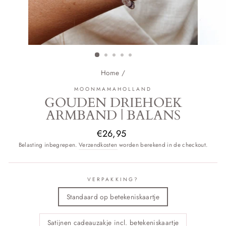
Home
/
MOONMAMAHOLLAND
GOUDEN DRIEHOEK
ARMBAND | BALANS
Normale
€26,95
prijs
Belasting inbegrepen.
Verzendkosten
worden berekend in de checkout.
VERPAKKING?
Standaard op betekeniskaartje
Satijnen cadeauzakje incl. betekeniskaartje