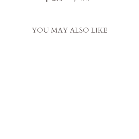
op
op
Facebook
Pinterest
YOU MAY ALSO LIKE
GOUDEN
DRIEHOEK
ARMBAND |
BALANS
MOONMAMAHOLLAND
van €26,95